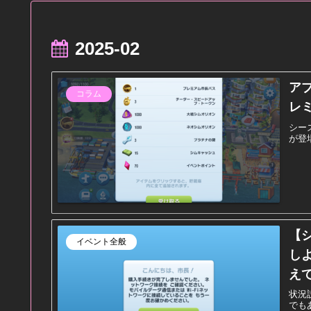
2025-02
ア
コラム
レ
シー
が登場
【
イベント全般
し
え
状況
でも