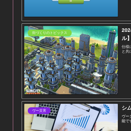
20
街づくりのトピックス
ル
仕様
と共
シ
ヴー災害
ヴー
能で