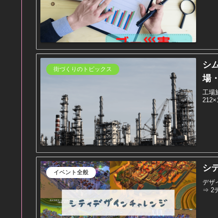
シ
街づくりのトピックス
場
工場
212
シ
イベント全般
デザ
⇒ 