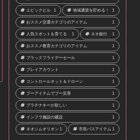
エピックビル
1
地域通貨を貯める！
1
おススメ交通カテゴリのアイテム
1
人気スポットを育てる
1
ネオ銀行
1
おススメ教育カテゴリのアイテム
1
ブラックフライデーセール
1
プレイアカウント
1
コントロールネット＆ドローン
1
ブーアイテムでブー災害
1
プラチナキーが欲しい
1
インフラ施設の建設
1
ネオシムオリオン
1
市長パスアイテム
1