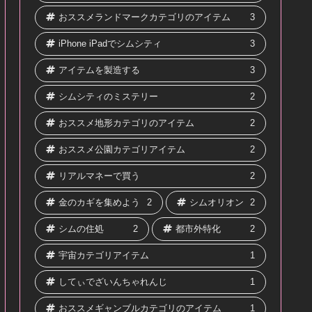
おススメランドマークカテゴリのアイテム
3
iPhone iPadでシムシティ
3
アイテムを製造する
3
シムシティのミステリー
2
おススメ地形カテゴリのアイテム
2
おススメ公園カテゴリアイテム
2
リアルマネーで買う
2
金のカギを集めよう
2
シムオリオン
2
シムの住処
2
都市外特化
2
宇宙カテゴリアイテム
1
してぃでざいんちゃれんじ
1
おススメギャンブルカテゴリのアイテム
1